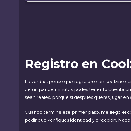
Registro en Cool
La verdad, pensé que registrarse en coolzino cas
de un par de minutos podés tener tu cuenta crea
sean reales, porque si después querés jugar en se
Cuando terminé ese primer paso, me llegó el cor
pedir que verifiques identidad y dirección. Nad