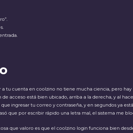
ro”.
s.
entrada.
no
r a tu cuenta en coolzino no tiene mucha ciencia, pero hay
 de acceso está bien ubicado, arriba a la derecha, y al hacer
 que ingresar tu correo y contraseña, y en segundos ya está
só que por escribir rápido una letra mal, el sistema me blo
osa que valoro es que el coolzino login funciona bien desde