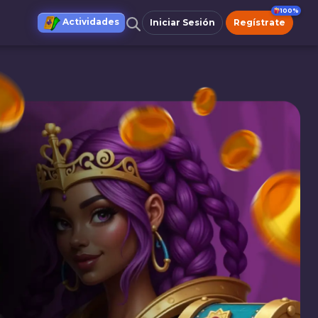
100%
Actividades
Iniciar Sesión
Regístrate