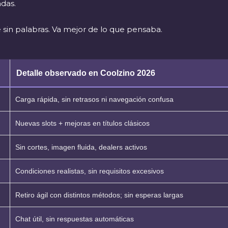
adas.
 sin palabras. Va mejor de lo que pensaba.
Detalle observado en Coolzino 2026
Carga rápida, sin retrasos ni navegación confusa
Nuevas slots + mejoras en títulos clásicos
Sin cortes, imagen fluida, dealers activos
Condiciones realistas, sin requisitos excesivos
Retiro ágil con distintos métodos; sin esperas largas
Chat útil, sin respuestas automáticas