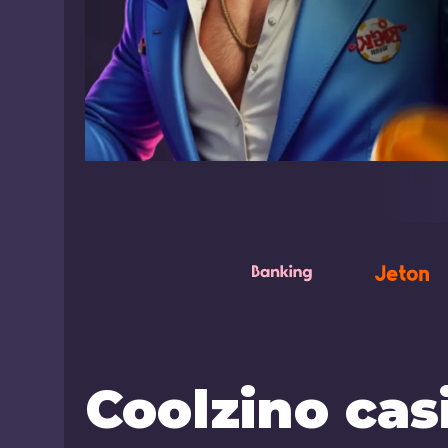
Coolzino cas