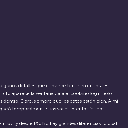
 algunos detalles que conviene tener en cuenta. El
 clic aparece la ventana para el coolzino login. Solo
s dentro. Claro, siempre que los datos estén bien. A mí
queó temporalmente tras varios intentos fallidos.
 móvil y desde PC. No hay grandes diferencias, lo cual