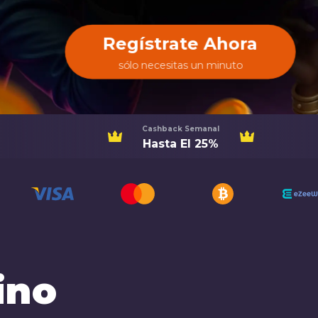
Regístrate Ahora
sólo necesitas un minuto
Cashback Semanal
Hasta El 25%
ino