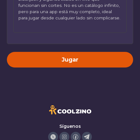
funcionan sin cortes. No es un catálogo infinito,
pero para una app está muy completo, ideal
para jugar desde cualquier lado sin complicarse.
Jugar
Síguenos