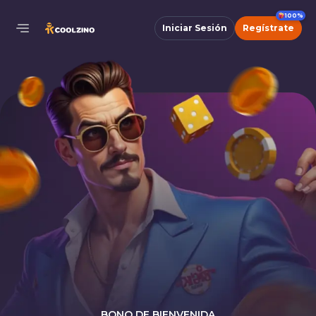
Ir
100%
al
Iniciar Sesión
Regístrate
MAIN
contenido
MENU
BONO DE BIENVENIDA