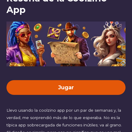
App
Jugar
Llevo usando la coolzino app por un par de semanas y, la
verdad, me sorprendió más de lo que esperaba. No es la
típica app sobrecargada de funciones inútiles; va al grano.