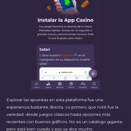
Explorar las apuestas en esta plataforma fue una
experiencia bastante directa. Lo primero que noté fue la
variedad: desde juegos clásicos hasta opciones más
recientes con buenos gráficos. No es un catálogo gigante,
pero está bien curado y eso ya dice mucho.