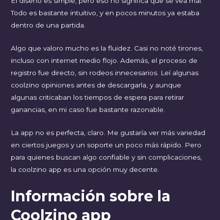
El diseño es simple, pero eso no significa que se vea mal.
Todo es bastante intuitivo, y en pocos minutos ya estaba
dentro de una partida.
Algo que valoro mucho es la fluidez. Casi no noté tirones,
incluso con internet medio flojo. Además, el proceso de
registro fue directo, sin rodeos innecesarios. Leí algunas
coolzino opiniones antes de descargarla, y aunque
algunas criticaban los tiempos de espera para retirar
ganancias, en mi caso fue bastante razonable.
La app no es perfecta, claro. Me gustaría ver más variedad
en ciertos juegos y un soporte un poco más rápido. Pero
para quienes buscan algo confiable y sin complicaciones,
la coolzino app es una opción muy decente.
Información sobre la
Coolzino app