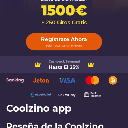
1500€
+ 250 Giros Gratis
Regístrate Ahora
sólo necesitas un minuto
Cashback Semanal
Hasta El 25%
Coolzino app
Reseña de la Coolzino