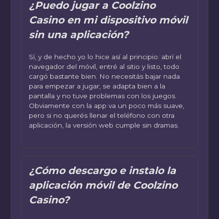
¿Puedo jugar a Coolzino
Casino en mi dispositivo móvil
sin una aplicación?
Sí, y de hecho yo lo hice así al principio: abrí el
navegador del móvil, entré al sitio y listo, todo
cargó bastante bien. No necesitás bajar nada
para empezar a jugar, se adapta bien a la
pantalla y no tuve problemas con los juegos.
Obviamente con la app va un poco más suave,
pero si no querés llenar el teléfono con otra
aplicación, la versión web cumple sin dramas.
¿Cómo descargo e instalo la
aplicación móvil de Coolzino
Casino?